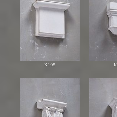
K105
K