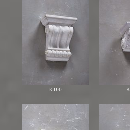
K100
K