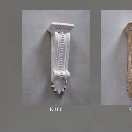
K186
K