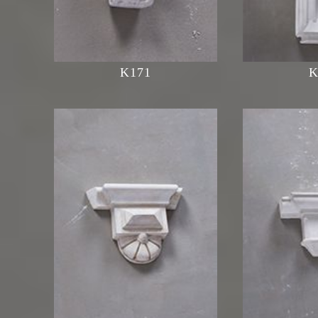
K171
K